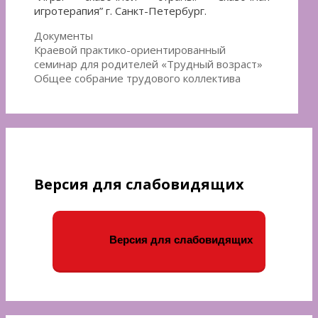
игротерапия” г. Санкт-Петербург.
Рубрики
Документы
Навигация
Краевой практико-ориентированный
по
семинар для родителей «Трудный возраст»
записям
Общее собрание трудового коллектива
Версия для слабовидящих
Версия для слабовидящих