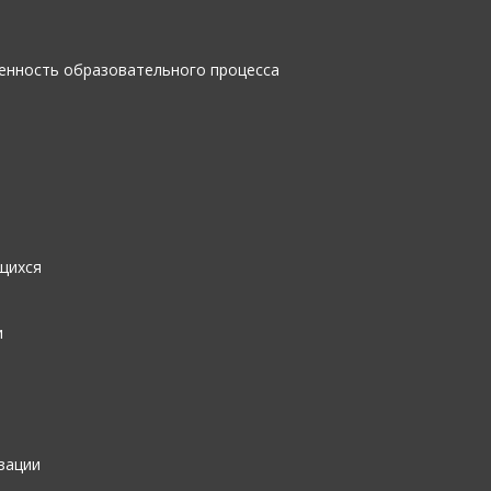
енность образовательного процесса
щихся
и
зации