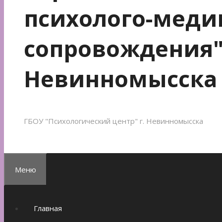
психолого-меди
сопровождения"
Невинномысска
ГБОУ "Психологический центр" г. Невинномысска
Меню
Главная