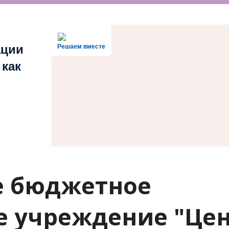
ации
Решаем вместе
 как
е бюджетное
е учреждение "Це