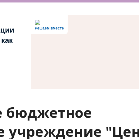
ации
Решаем вместе
 как
е бюджетное
е учреждение "Це