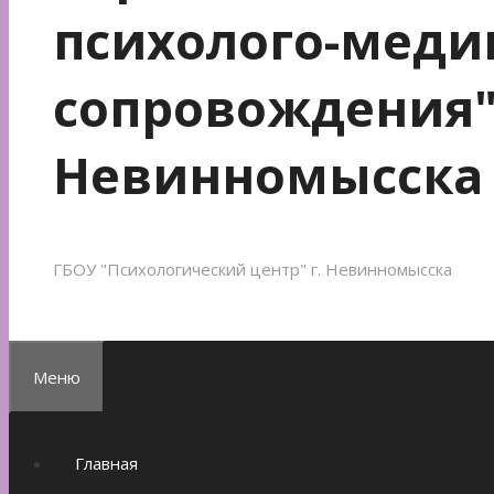
психолого-меди
сопровождения"
Невинномысска
ГБОУ "Психологический центр" г. Невинномысска
Меню
Главная