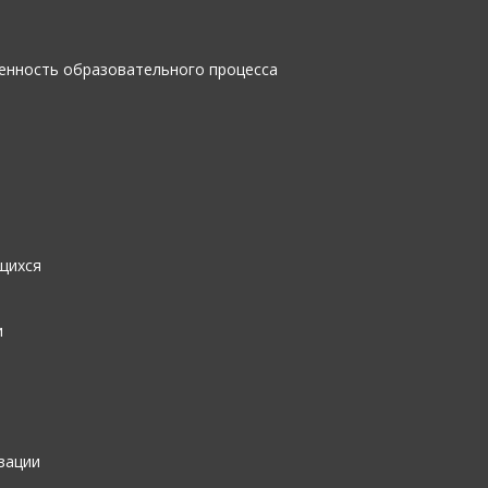
енность образовательного процесса
щихся
и
зации