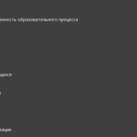
енность образовательного процесса
щихся
и
зации