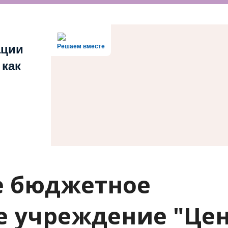
ации
Решаем вместе
 как
е бюджетное
е учреждение "Це