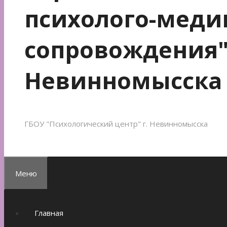
психолого-меди
сопровождения"
Невинномысска
ГБОУ "Психологический центр" г. Невинномысска
Меню
Главная