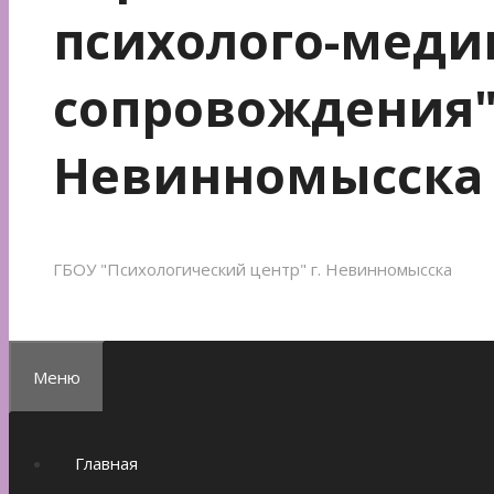
психолого-меди
сопровождения"
Невинномысска
ГБОУ "Психологический центр" г. Невинномысска
Меню
Главная