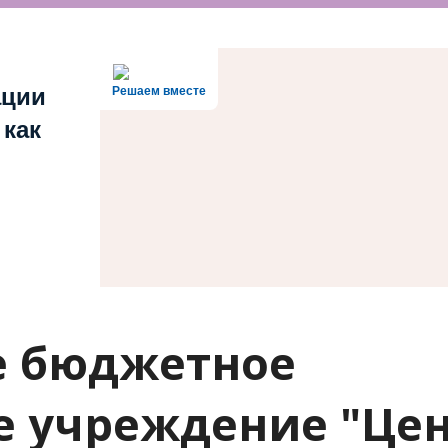
ации
Решаем вместе
 как
е бюджетное
е учреждение "Це