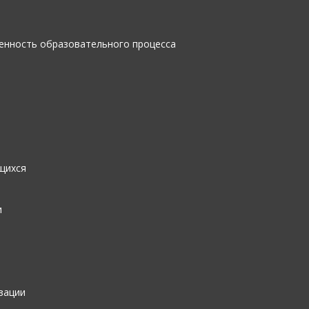
енность образовательного процесса
щихся
и
зации