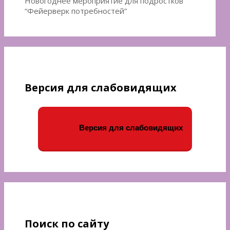
Новогоднее мероприятие для подростков
записям
“Фейерверк потребностей”
Версия для слабовидящих
Версия для слабовидящих
Поиск по сайту